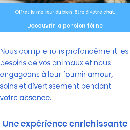
Offrez le meilleur du bien-être à votre chat.
Decouvrir la pension féline
Nous comprenons profondément les
besoins de vos animaux et nous
engageons à leur fournir amour,
soins et divertissement pendant
votre absence.
Une expérience enrichissante